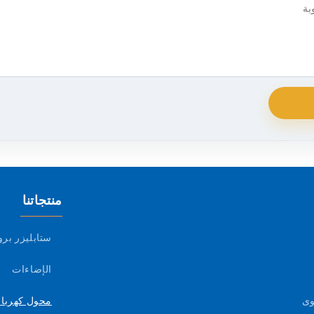
منتجاتنا
ستابليزر بر
الإضاءات
وى
محول كهرباء