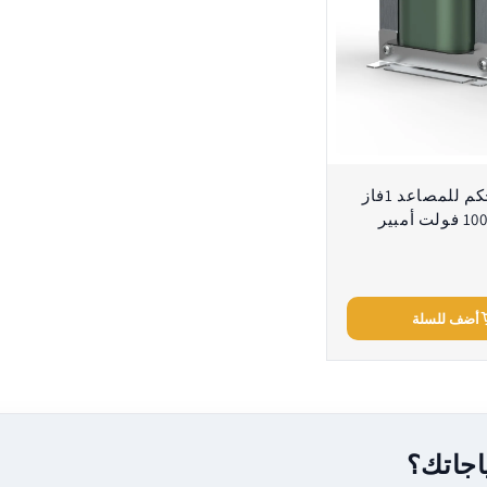
محولات تحكم للمصاعد 1فاز
500–750–1000 فولت أمبير
أضف للسلة
اجاتك؟