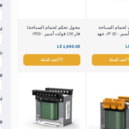
ال
لحمام السباحة
محول تحكم لحمام السباحة1
اس
130 فولت أمبير - IP 20، جهد
فاز 130 فولت أمبير - IP00
LE 1,980.00
L
رق
أضف للسلة
أضف للسلة
ال
اس
ال