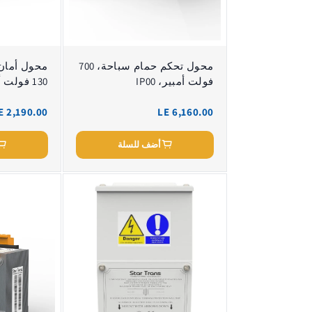
محول تحكم حمام سباحة، 700
محول أمان 
فولت أمبير، IP00
منخفض
E 2,190.00
LE 6,160.00
أضف للسلة