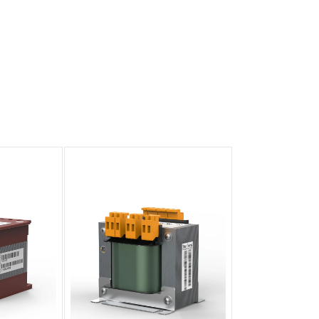
و
ع
ة
: