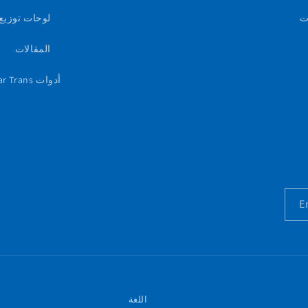
ت
لوحات توزيع 
المقالات
أدوات Star Trans الذكية
E
اللغة