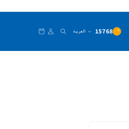
تسجيل
عربة
ا
15768
العربية
الدخول
التسوق
ل
ل
غ
ة