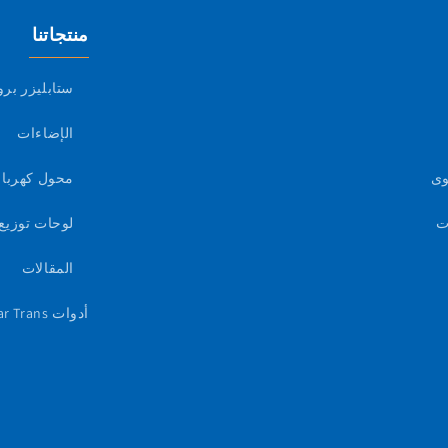
منتجاتنا
ستابليزر بر
الإضاءات
وى
محول كهرباء
ت
لوحات توزيع 
المقالات
أدوات Star Trans الذكية