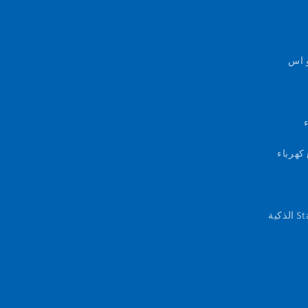
و اس
كهرباء