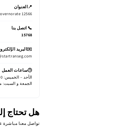
📍العنوان
Governorate 12566
📞 اتصل بنا
15768
✉️البريد الإلكترو
@startranseg.com
🕒ساعات العمل
الأحد – الخميس: 8:00 صباحًا – 5:00 مساءً
الجمعة و السبت: م
هل تحتاج إ
تواصل معنا مباشرة عب