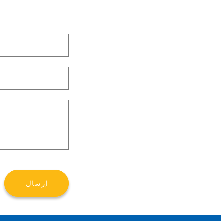
ن
م
و
ذ
ج
ا
ل
ا
ت
ص
إرسال
ا
ل