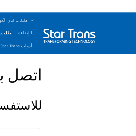
مثبتات تيار الكه
الإضاءة
طلب ع
أدوات Star Trans الذكية
اتصل بن
للاستفسا