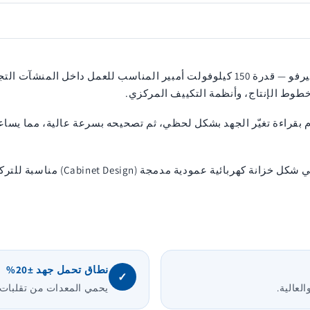
مثبت جهد كهربائي 3 فاز سلسلة TPL ±20% — موتور سيرفو — قدرة 150 كيلوفولت أمبير ا
طوط الإنتاج، وأنظمة التكييف المركزي.
الاستبليزر على نظام تحكم متقدم ARM-DSP يقوم بقراءة تغيّر الجهد بشكل لحظي، ثم تصحيحه بس
كما يأتي مثبت الجهد TPL بقدرة 150 كي
نطاق تحمل جهد ±20%
✓
لعالية.
يحمي المعدات من تقلبات ا