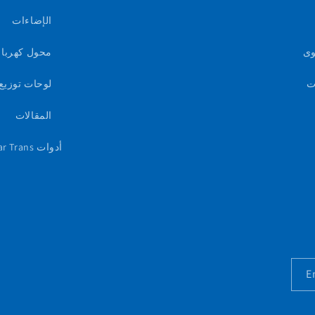
الإضاءات
وى
محول كهرباء
ت
لوحات توزيع 
المقالات
أدوات Star Trans الذكية
E