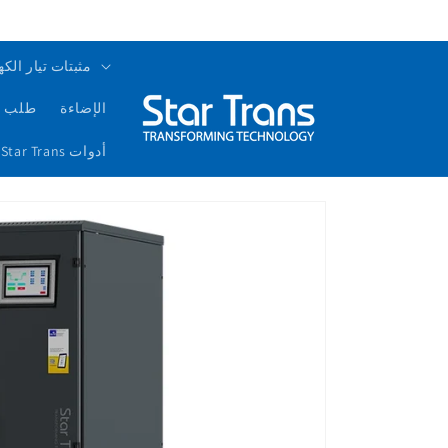
مثبتات تيار الكه
الإضاءة
طلب ع
أدوات Star Trans الذكية