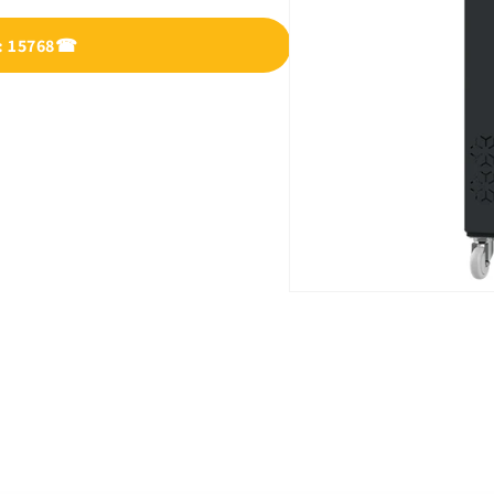
: 15768
☎