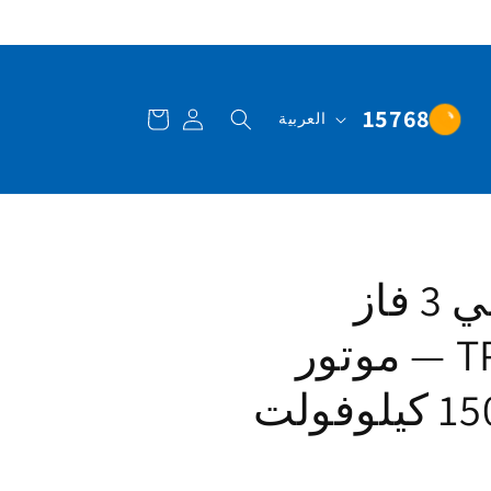
تسجيل
عربة
ا
15768
العربية
الدخول
التسوق
ل
ل
غ
ة
مثبت جهد كهربائي 3 فاز
سلسلة TPL ±20% — موتور
سيرفو — قدرة 150 كيلوفولت