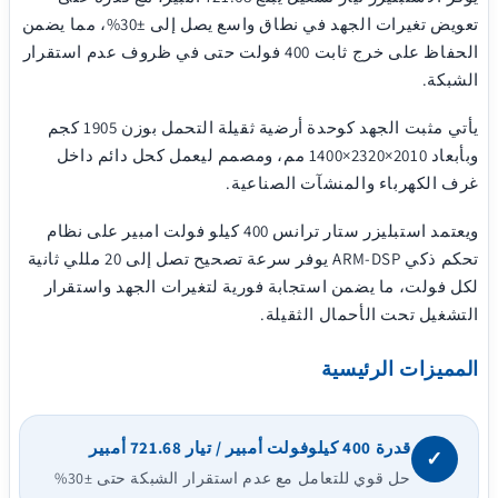
تعويض تغيرات الجهد في نطاق واسع يصل إلى ±30%، مما يضمن
الحفاظ على خرج ثابت 400 فولت حتى في ظروف عدم استقرار
الشبكة.
يأتي مثبت الجهد كوحدة أرضية ثقيلة التحمل بوزن 1905 كجم
وبأبعاد 2010×2320×1400 مم، ومصمم ليعمل كحل دائم داخل
غرف الكهرباء والمنشآت الصناعية.
ويعتمد استبليزر ستار ترانس 400 كيلو فولت امبير على نظام
تحكم ذكي ARM-DSP يوفر سرعة تصحيح تصل إلى 20 مللي ثانية
لكل فولت، ما يضمن استجابة فورية لتغيرات الجهد واستقرار
التشغيل تحت الأحمال الثقيلة.
المميزات الرئيسية
قدرة 400 كيلوفولت أمبير / تيار 721.68 أمبير
✓
حل قوي للتعامل مع عدم استقرار الشبكة حتى ±30%