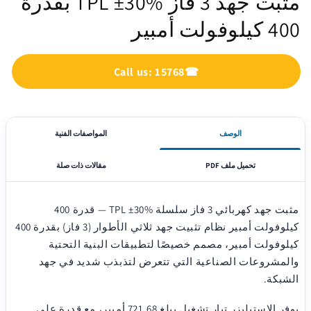
مثبت جهد 3 فاز TPL ±30% بقدرة
400 كيلوفولت أمبير
Call us: 15768
☎
الوصف
المواصفات الفنية
تحميل ملف PDF
مقالات ذات صلة
مثبت جهد كهربائي 3 فاز سلسلة TPL ±30% — قدرة 400
كيلوفولت أمبير نظام تثبيت جهد ثلاثي الأطوار (3 فاز) بقدرة 400
كيلوفولت أمبير، مصمم خصيصًا لتطبيقات البنية التحتية
والمشروعات الصناعية التي تتعرض لتذبذب شديد في جهد
الشبكة.
يوفر الاستبليزر تيار تشغيل يبلغ 721.68 أمبير، مع قدرة على