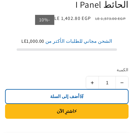
الحائط I Panel
السعر
سعر
LE 1,402.80 EGP
LE 1,573.00 EGP
-10%
الأصلي
التخفيض
الشحن مجاني للطلبات الأكتر من
LE1,000.00
الكمية
+
−
🛒
أضف إلى السلة
⚡
اشترِ الآن