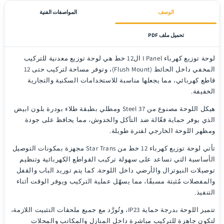
الوصف
المواصفات الفنية
تحميل ملف PDF
لوحة توزيع كهرباء I Panel ال12 خط
هي لوحة توزيع معدنية للتركيب
المخفي داخل الحائط (Flush Mount)، وتوفر مساحة لتركيب حتى
12
قاطع كهربائي
، مما يجعلها مناسبة للاستخدامات السكنية والتجارية
الخفيفة.
هيكل اللوحة مصنوع من Steel 37 ومطلي بطبقة طلاء بودرة بلون ابيض
الذي يوفر حماية فعّالة ضد التآكل والخدوش، مما يحافظ على جودة
ومظهر اللوحة الخارجي لفترة طويلة.
تأتي لوحة توزيع كهرباء 12 خط من
Star Trans
مجهزة بمكونات التوصيل
الأساسية التي تساعد على سهولة تركيب القواطع الكهربائية وتنظيم
توصيلات النيوترال والأرضي داخل اللوحة. كما يتم توريد الباب والقفل
والمفصلات مُثبتة مسبقًا، مما يسهّل عملية التركيب ويوفر الوقت أثناء
التنفيذ.
تتميز اللوحة بدرجة حماية
IP23
، وتُورَّد مع جميع ملحقات التثبيت اللازمة،
لتكون جاهزة للتركيب مباشرة داخل المنازل والمكاتب والمحلات