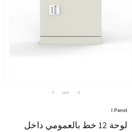
فتح
الوسائط
1
من
10
/
-6
في
نافذة
منبثقة
I Panel
لوحة 12 خط بالعمومي داخل