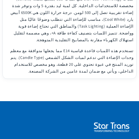
مخصصة للاستخدامات الداخلية. كل لمبة ليد بقدرة
5 وات
وتوفر شدة
إضاءة تقريبية تصل إلى
500 لومن
. درجة حرارة اللون هي
6500K أبيض
بارد (Cool White)
، مناسب للإضاءة التي تتطلب وضوحًا عاليًا مثل
الإضاءة العملية (Task Lighting) والمناطق التي تحتاج إضاءة قوية
وواضحة. تتميز اللمبات بتصنيف كفاءة طاقة
A+
، وهي مصممة لتقليل
استهلاك الكهرباء مقارنة بالمصابيح التقليدية المتوهجة.
تستخدم هذه اللمبات قاعدة قياسية
E14
مما يجعلها متوافقة مع معظم
وحدات الإضاءة التي تدعم لمبات الشكل الشمعي (Candle Type). يتم
توريد المنتج في عبوة تحتوي على
20 قطعة
، وهو مخصص للاستخدام
الداخلي، ويأتي مع
ضمان لمدة عامين
من الشركة المصنعة.