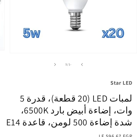
فتح
الوسائ
1
من
5
/
-1
في
نافذة
منبثقة
Star LED
لمبات LED (20 قطعة)، قدرة 5
وات، إضاءة أبيض بارد 6500K،
شدة إضاءة 500 لومن، قاعدة E14
السعر
LE 596.67 EGP